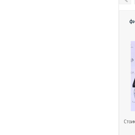
Previou
ф
Стои