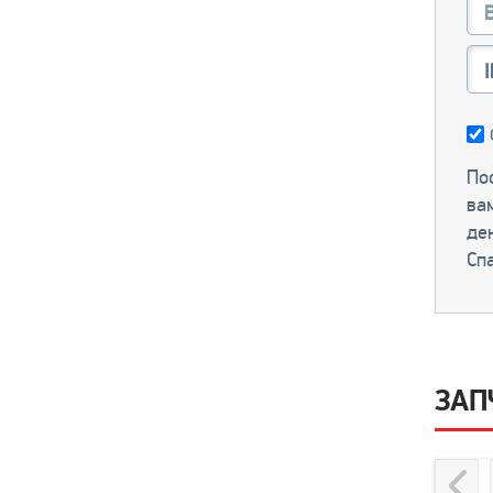
Пос
ва
ден
Сп
ЗАПЧ