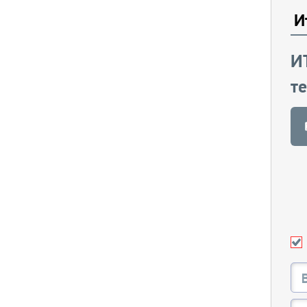
И
И
т