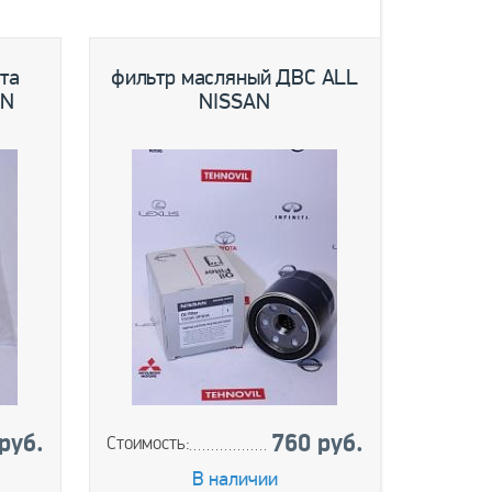
та
фильтр масляный ДВС ALL
масло
AN
NISSAN
(208
руб.
760 руб.
Стоимость:
Стоимос
В наличии