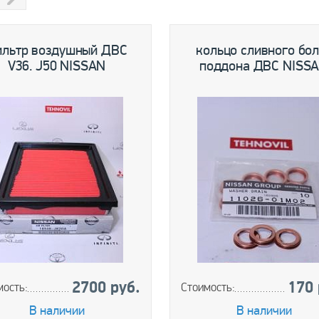
s
Next
ильтр воздушный ДВС
кольцо сливного бол
V36. J50 NISSAN
поддона ДВС NISS
2700 руб.
170 
мость:
Стоимость:
В наличии
В наличии