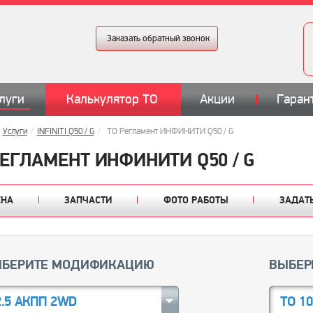
Заказать обратный звонок
луги
Калькулятор ТО
Акции
Гаран
Услуги
INFINITI Q50 / G
TO Регламент ИНФИНИТИ Q50 / G
РЕГЛАМЕНТ ИНФИНИТИ Q50 / G
ЕНА
ЗАПЧАСТИ
ФОТО РАБОТЫ
ЗАДАТ
БЕРИТЕ МОДИФИКАЦИЮ
ВЫБЕР
2.5 АКПП 2WD
ТО 1