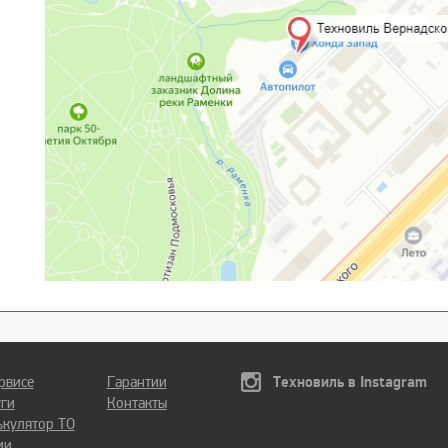
рвисе
Гарантии
Техновиль в Instagram
уги
Контакты
ькулятор ТО
ии