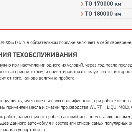
ТО 170000 км
ТО 180000 км
0/FX(S51) 5 л. в обязательном порядке включает в себя своеврем
НИЯ ТЕХОБСЛУЖИВАНИЯ
. нужно при наступлении одного из условий: через год после посл
вляется приоритетным, и ориентироваться следует на то, которое
ит от того, какова величина пробега.
пециалисты, имеющие высокую квалификацию, при работе использ
мы применяем масла и смазки производства WURTH, LIQUI MOLY, ч
х работ, зависящих от пробега автомобиля, но мы также рекоме
цев данного автомобиля и составили список самых популярных р
чистка суппортов и т.д.