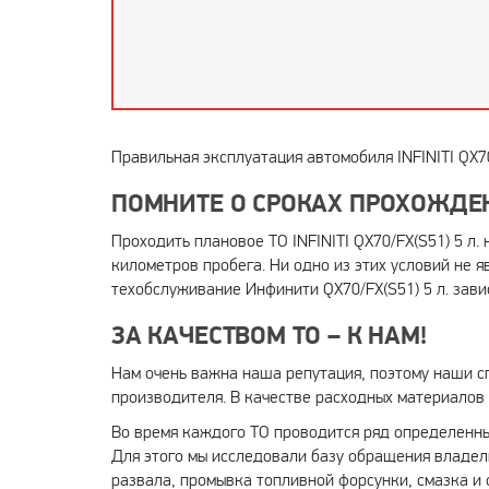
Правильная эксплуатация автомобиля INFINITI QX7
ПОМНИТЕ О СРОКАХ ПРОХОЖДЕ
Проходить плановое ТО INFINITI QX70/FX(S51) 5 л
километров пробега. Ни одно из этих условий не я
техобслуживание Инфинити QX70/FX(S51) 5 л. завис
ЗА КАЧЕСТВОМ ТО – К НАМ!
Нам очень важна наша репутация, поэтому наши с
производителя. В качестве расходных материалов 
Во время каждого ТО проводится ряд определенны
Для этого мы исследовали базу обращения владель
развала, промывка топливной форсунки, смазка и о