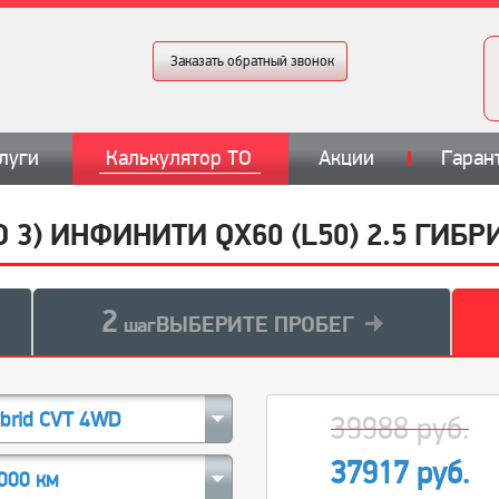
Заказать обратный звонок
луги
Калькулятор ТО
Акции
Гаран
О 3) ИНФИНИТИ QX60 (L50) 2.5 ГИБ
2
ВЫБЕРИТЕ ПРОБЕГ
шаг
ybrid CVT 4WD
39988 руб.
37917 руб.
000 км