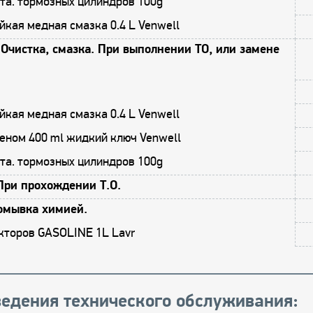
та. тормозных цилиндров 100g
кая медная смазка 0.4 L Venwell
Очистка, смазка. При выполнении ТО, или замене
кая медная смазка 0.4 L Venwell
еном 400 ml жидкий ключ Venwell
та. тормозных цилиндров 100g
При прохождении Т.О.
омывка химией.
кторов GASOLINE 1L Lavr
едения технического обслуживания: