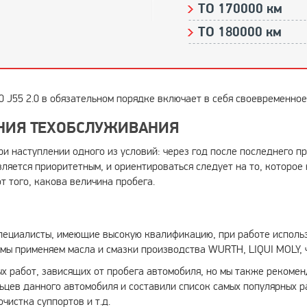
ТО 170000 км
ТО 180000 км
0 J55 2.0 в обязательном порядке включает в себя своевременно
НИЯ ТЕХОБСЛУЖИВАНИЯ
при наступлении одного из условий: через год после последнего 
вляется приоритетным, и ориентироваться следует на то, которое
т того, какова величина пробега.
пециалисты, имеющие высокую квалификацию, при работе использ
мы применяем масла и смазки производства WURTH, LIQUI MOLY, ч
х работ, зависящих от пробега автомобиля, но мы также рекоме
цев данного автомобиля и составили список самых популярных р
чистка суппортов и т.д.