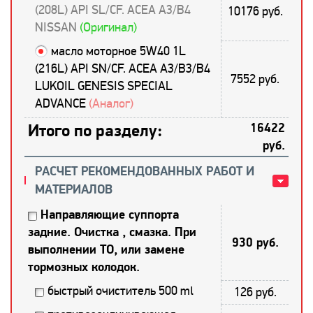
(208L) API SL/CF. ACEA A3/B4
10176 руб.
NISSAN
(Оригинал)
масло моторное 5W40 1L
(216L) API SN/CF. ACEA A3/B3/B4
7552 руб.
LUKOIL GENESIS SPECIAL
ADVANCE
(Аналог)
Итого по разделу:
16422
руб.
РАСЧЕТ РЕКОМЕНДОВАННЫХ РАБОТ И
МАТЕРИАЛОВ
Направляющие суппорта
задние. Очистка , смазка. При
930 руб.
выполнении ТО, или замене
тормозных колодок.
быстрый очиститель 500 ml
126 руб.