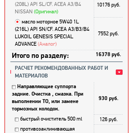
(208L) API SL/CF. ACEA A3/B4
10176 руб.
NISSAN
(Оригинал)
масло моторное 5W40 1L
(216L) API SN/CF. ACEA A3/B3/B4
7552 руб.
LUKOIL GENESIS SPECIAL
ADVANCE
(Аналог)
Итого по разделу:
16378 руб.
РАСЧЕТ РЕКОМЕНДОВАННЫХ РАБОТ И
МАТЕРИАЛОВ
Направляющие суппорта
задние. Очистка , смазка. При
930 руб.
выполнении ТО, или замене
тормозных колодок.
быстрый очиститель 500 ml
126 руб.
противозаклинивающая