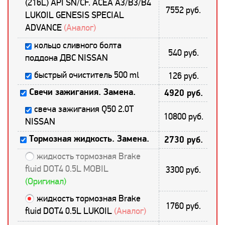
(216L) API SN/CF. ACEA A3/B3/B4
7552 руб.
LUKOIL GENESIS SPECIAL
ADVANCE
(Аналог)
кольцо сливного болта
540 руб.
поддона ДВС NISSAN
быстрый очиститель 500 ml
126 руб.
Свечи зажигания. Замена.
4920 руб.
свеча зажигания Q50 2.0T
10800 руб.
NISSAN
Тормозная жидкость. Замена.
2730 руб.
жидкость тормозная Brake
fluid DOT4 0.5L MOBIL
3300 руб.
(Оригинал)
жидкость тормозная Brake
1760 руб.
fluid DOT4 0.5L LUKOIL
(Аналог)